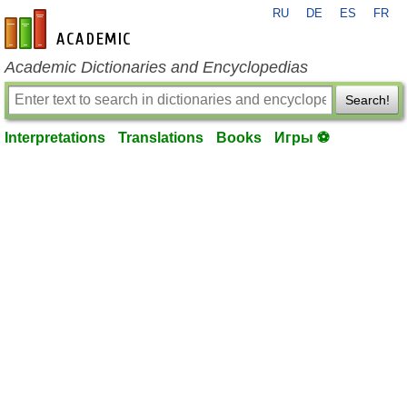
RU
DE
ES
FR
en-academic.com
Academic Dictionaries and Encyclopedias
Search!
Interpretations
Translations
Books
Игры ⚽