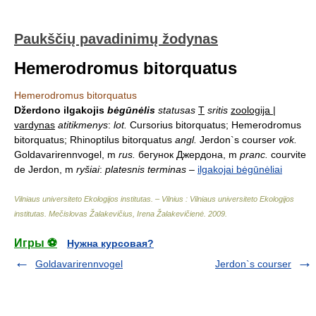
Paukščių pavadinimų žodynas
Hemerodromus bitorquatus
Hemerodromus bitorquatus
Džerdono ilgakojis
bėgūnėlis
statusas
T
sritis
zoologija |
vardynas
atitikmenys
:
lot.
Cursorius bitorquatus; Hemerodromus
bitorquatus; Rhinoptilus bitorquatus
angl.
Jerdon`s courser
vok.
Goldavarirennvogel, m
rus.
бегунок Джердона, m
pranc.
courvite
de Jerdon, m
ryšiai
:
platesnis terminas
–
ilgakojai bėgūnėliai
Vilniaus universiteto Ekologijos institutas. – Vilnius : Vilniaus universiteto Ekologijos
institutas
.
Mečislovas Žalakevičius, Irena Žalakevičienė
.
2009
.
Игры ⚽
Нужна курсовая?
Goldavarirennvogel
Jerdon`s courser