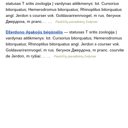
statusas T sritis zoologija | vardynas atitikmenys: lot. Cursorius
bitorquatus; Hemerodromus bitorquatus; Rhinoptilus bitorquatus
angl. Jerdon s courser vok. Goldavarirennvogel, m rus. бегунок
Джердона, m pranc.… …
Paukščių pavadinimų žodynas
Džerdono ilgakojis bėgūnėlis
— statusas T sritis zoologija |
vardynas atitikmenys: lot. Cursorius bitorquatus; Hemerodromus
bitorquatus; Rhinoptilus bitorquatus angl. Jerdon s courser vok.
Goldavarirennvogel, m rus. бегунок Джердона, m pranc. courvite
de Jerdon, m ryšiai:… …
Paukščių pavadinimų žodynas