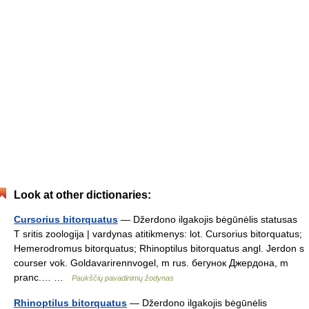
Look at other dictionaries:
Cursorius bitorquatus
— Džerdono ilgakojis bėgūnėlis statusas
T sritis zoologija | vardynas atitikmenys: lot. Cursorius bitorquatus;
Hemerodromus bitorquatus; Rhinoptilus bitorquatus angl. Jerdon s
courser vok. Goldavarirennvogel, m rus. бегунок Джердона, m
pranc.… …
Paukščių pavadinimų žodynas
Rhinoptilus bitorquatus
— Džerdono ilgakojis bėgūnėlis