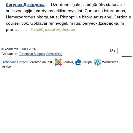
бегунок Джердона
— Džerdono ilgakojis bėgūnėlis statusas T
sritis zoologija | vardynas atitikmenys: lot. Cursorius bitorquatus;
Hemerodromus bitorquatus; Rhinoptilus bitorquatus angl. Jerdon s
courser vok. Goldavarirennvogel, m rus. бегунок Джердона, m
pranc.… …
Paukščių pavadinimų žodynas
© Academic, 2000-2026
18+
Contact us:
Technical Support
,
Advertising
Dictionaries export
, created on PHP,
Joomla,
Drupal,
WordPress,
MODx.